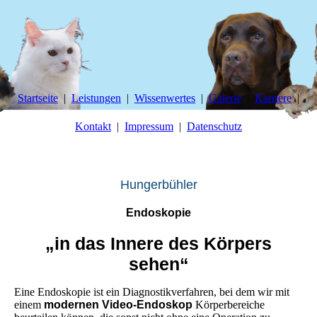
Startseite
Leistungen
Wissenwertes
Galerie
Karriere
Kontakt
Impressum
Datenschutz
Tierg
esundheitszentrum
Hungerbühler
Endoskopie
„in das Innere des Körpers
sehen“
Eine Endoskopie ist ein Diagnostikverfahren, bei dem wir mit
einem
modernen Video-Endoskop
Körperbereiche