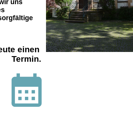
wir uns
es
sorgfälti
ge
eute einen
Termin.