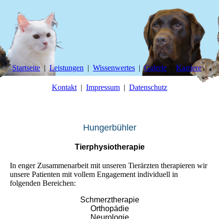
Startseite
Leistungen
Wissenwertes
Galerie
Karriere
Kontakt
Impressum
Datenschutz
Tierg
esundheitszentrum
Hungerbühler
Tierphysiotherapie
In enger Zusammenarbeit mit unseren Tierärzten therapieren wir
unsere Patienten mit vollem Engagement individuell in
folgenden Bereichen:
Schmerztherapie
Orthopädie
Neurologie