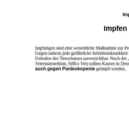
Im
Impfen schützt
Impfungen sind eine wesentliche Maßnahme zur Pr
Gegen nahezu jede gefährliche Infektionskrankhei
Gründen des Tierschutzes unverzichtbar. Nach der 
Veterinärmedizin, StIKo Vet) sollten Katzen in De
auch gegen Panleukopeni
e
geimpft werden.