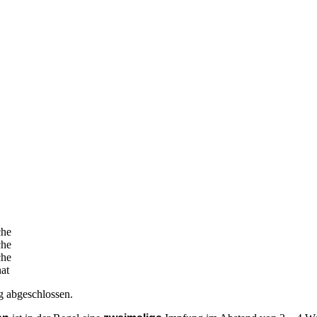
he
he
he
at
g abgeschlossen.